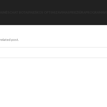
AINĖS
CHAT BOTAI
PAIEŠKOS OPTIMIZAVIMAS
PRIEŽIŪRA
PROGRAMAV
related post.